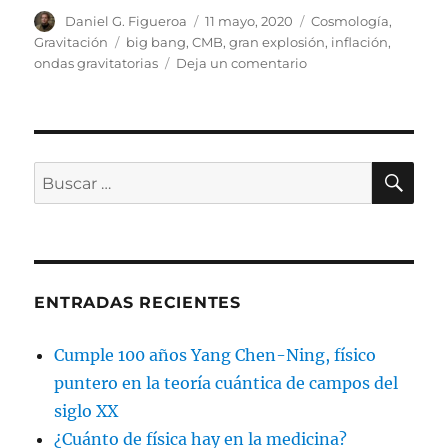
Autor
Publicado
Categorías
Daniel G. Figueroa
11 mayo, 2020
Cosmología
,
el
Etiquetas
Gravitación
big bang
,
CMB
,
gran explosión
,
inflación
,
en
ondas gravitatorias
Deja un comentario
Fotografiando
el
Big
Bang
(II)
BU
Buscar
por:
ENTRADAS RECIENTES
Cumple 100 años Yang Chen-Ning, físico
puntero en la teoría cuántica de campos del
siglo XX
¿Cuánto de física hay en la medicina?