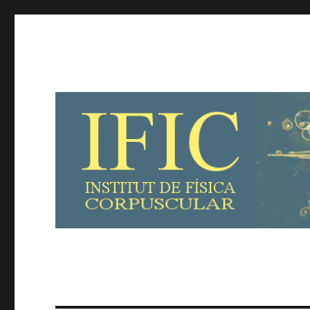
Entre cientIFIC@s
Una ventana a la ciencia y la investigación desde el Instit