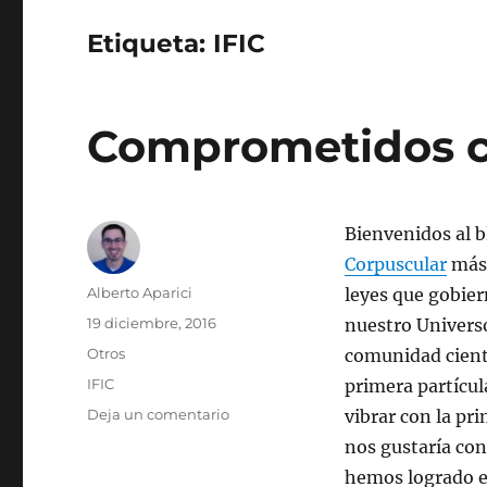
Etiqueta:
IFIC
Comprometidos c
Bienvenidos al b
Corpuscular
más 
Autor
Alberto Aparici
leyes que gobier
Publicado
19 diciembre, 2016
nuestro Universo
el
Categorías
Otros
comunidad cientí
Etiquetas
IFIC
primera partícul
en
Deja un comentario
vibrar con la pr
Comprometidos
nos gustaría con
con
hemos logrado em
el