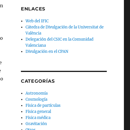
on
ENLACES
Web del IFIC
Cátedra de Divulgación de la Universitat de
València
ro
Delegación del CSIC en la Comunidad
Valenciana
Divulgación en el CPAN
e
e
do
CATEGORÍAS
Astronomía
Cosmología
Física de partículas
Física general
Física médica
Gravitación
Otros