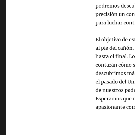
conocimiento
podremos descub
precisión un co
para luchar con
El objetivo de es
al pie del cañón
hasta el final. L
contarán cómo s
descubrimos más 
el pasado del U
de nuestros padr
Esperamos que n
apasionante com