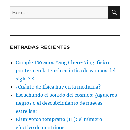
a
cosmólog
BU
Buscar
desde
por:
hace
más
de
cincuenta
años
ENTRADAS RECIENTES
Cumple 100 años Yang Chen-Ning, físico
puntero en la teoría cuántica de campos del
siglo XX
¿Cuánto de física hay en la medicina?
Escuchando el sonido del cosmos: ¿agujeros
negros o el descubrimiento de nuevas
estrellas?
El universo temprano (III): el número
efectivo de neutrinos