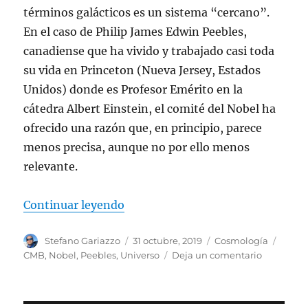
términos galácticos es un sistema “cercano”.
En el caso de Philip James Edwin Peebles,
canadiense que ha vivido y trabajado casi toda
su vida en Princeton (Nueva Jersey, Estados
Unidos) donde es Profesor Emérito en la
cátedra Albert Einstein, el comité del Nobel ha
ofrecido una razón que, en principio, parece
menos precisa, aunque no por ello menos
relevante.
“Jim Peebles: inspirando a cosm
Continuar leyendo
Autor
Publicado
Categorías
Etiqu
Stefano Gariazzo
31 octubre, 2019
Cosmología
el
en
CMB
,
Nobel
,
Peebles
,
Universo
Deja un comentario
Jim
Peebles:
inspirand