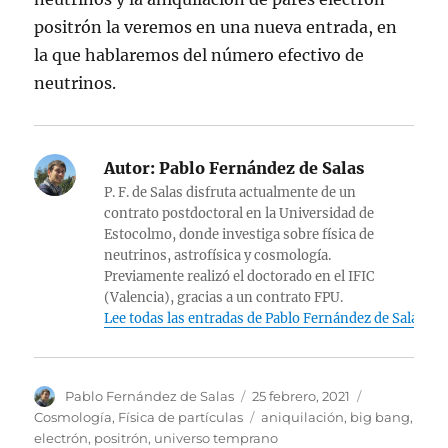
positrón la veremos en una nueva entrada, en
la que hablaremos del número efectivo de
neutrinos.
Autor:
Pablo Fernández de Salas
P. F. de Salas disfruta actualmente de un
contrato postdoctoral en la Universidad de
Estocolmo, donde investiga sobre física de
neutrinos, astrofísica y cosmología.
Previamente realizó el doctorado en el IFIC
(Valencia), gracias a un contrato FPU.
Lee todas las entradas de Pablo Fernández de Salas
Autor
Publicado
Categorías
Pablo Fernández de Salas
25 febrero, 2021
el
Etiquetas
Cosmología
,
Física de partículas
aniquilación
,
big bang
,
electrón
,
positrón
,
universo temprano