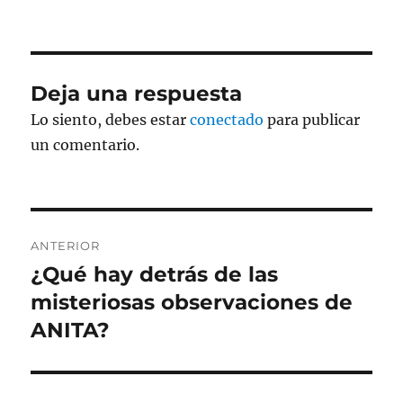
Deja una respuesta
Lo siento, debes estar
conectado
para publicar
un comentario.
Navegación
ANTERIOR
de
¿Qué hay detrás de las
Entrada
anterior:
misteriosas observaciones de
entradas
ANITA?