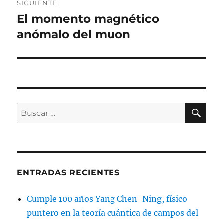
SIGUIENTE
El momento magnético
Entrada
siguiente:
anómalo del muon
BU
Buscar
por:
ENTRADAS RECIENTES
Cumple 100 años Yang Chen-Ning, físico
puntero en la teoría cuántica de campos del